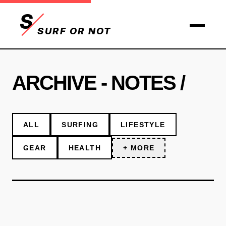
S
SURF OR NOT
ARCHIVE - NOTES /
ALL
SURFING
LIFESTYLE
GEAR
HEALTH
+ MORE
NOTES
TECH
DIY
TRIP
MOVIES
PEOPLE