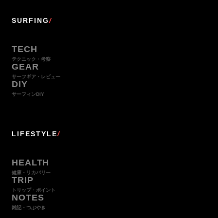
SURFING
/
TECH
テクニック・考察
GEAR
サーフギア・レビュー
DIY
サーフィンDIY
LIFESTYLE
/
HEALTH
健康・リカバリー
TRIP
トリップ・ポイント
NOTES
雑記・つぶやき