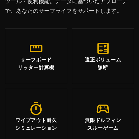
ツール・便利機能。データに基づいたアプローチ
で、あなたのサーフライフをサポートします。
straighten
calculate
サーフボード
適正ボリューム
リッター計算機
診断
timer
sports_esports
ワイプアウト耐久
無限ドルフィン
シミュレーション
スルーゲーム