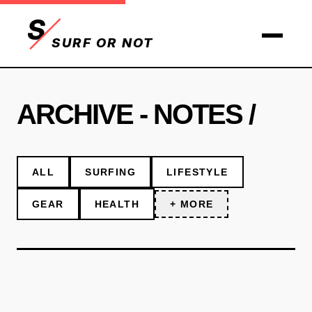
S
SURF OR NOT
ARCHIVE - NOTES /
ALL
SURFING
LIFESTYLE
GEAR
HEALTH
+ MORE
NOTES
TECH
DIY
TRIP
MOVIES
PEOPLE