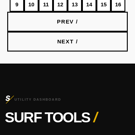
9
10
11
12
13
14
15
16
PREV /
NEXT /
S
UTILITY DASHBOARD
SURF TOOLS
/