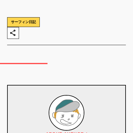
サーフィン日記
share