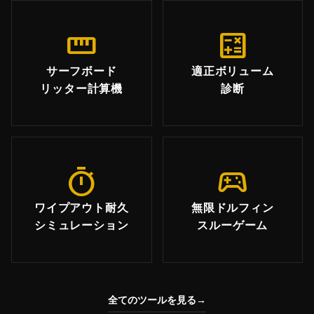
straighten
calculate
サーフボード
適正ボリューム
リッター計算機
診断
timer
sports_esports
ワイプアウト耐久
無限ドルフィン
シミュレーション
スルーゲーム
全てのツールを見る
→