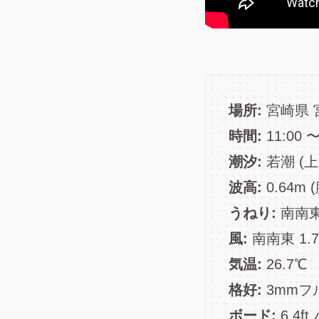
場所:
宮崎県 
時間:
11:00 〜
潮汐:
若潮 (
波高:
0.64m
うねり:
南南東 
風:
南南東 1.7
気温:
26.7℃
格好:
3mmフ
ボード:
6.4