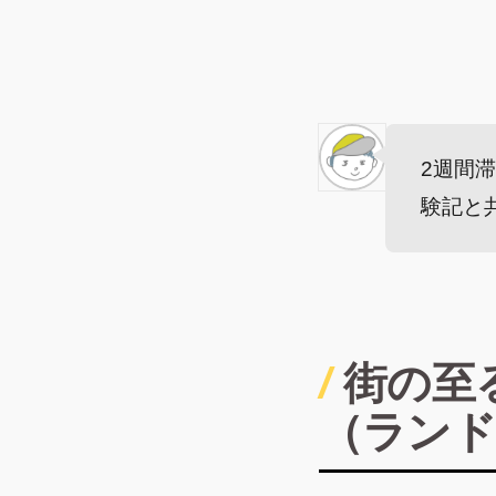
2週間
験記と共
街の至
（ランド