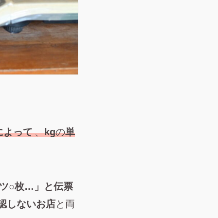
によって
、
kg
の
単
ャツ○枚…」と伝票
認しないお店
と両