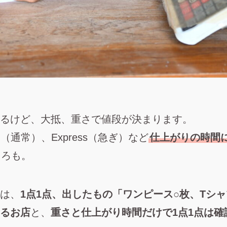
るけど、大抵、重さで値段が決まります。
rd（通常）、Express（急ぎ）など
仕上がりの時間
ころも。
は、
1点1点、出したもの「ワンピース○枚、Tシ
るお店
と、
重さと仕上がり時間だけで1点1点は確