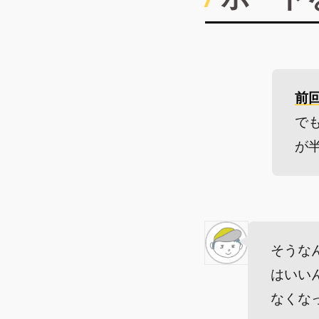
前
で
が
そうな
はいい
なくな