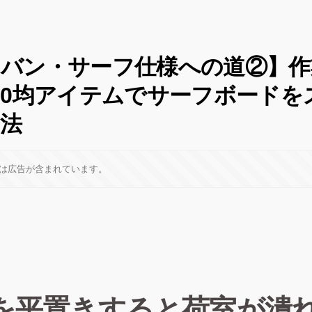
バン・サーフ仕様への道②】作
00均アイテムでサーフボードを
法
は広告が含まれています。
を平置きすると荷室が潰