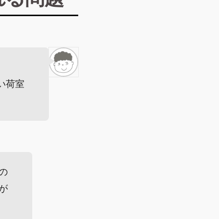
い荷室
の
が