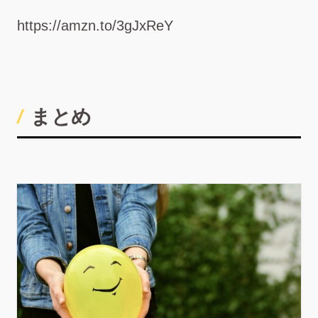
https://amzn.to/3gJxReY
まとめ