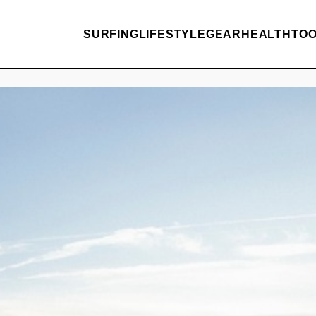
SURFING
LIFESTYLE
GEAR
HEALTH
TO