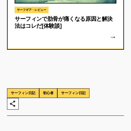
サーフギア・レビュー
サーフィンで肋骨が痛くなる原因と解決
法はコレだ[体験談]
サーフィン日記
初心者
サーフィン日記
share