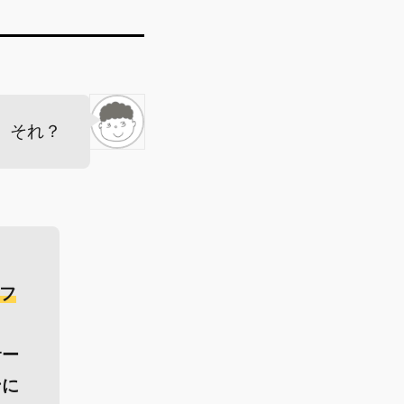
、それ？
フ
サー
ンに