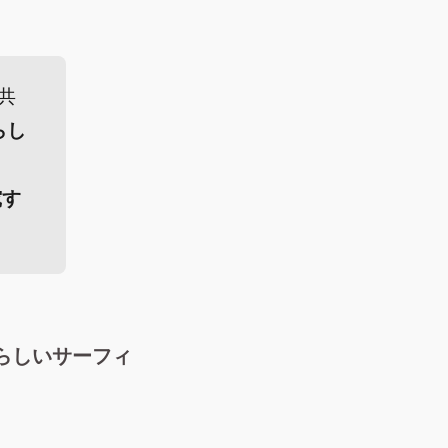
共
らし
究す
らしいサーフィ