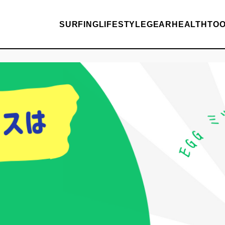
SURFING
LIFESTYLE
GEAR
HEALTH
TO