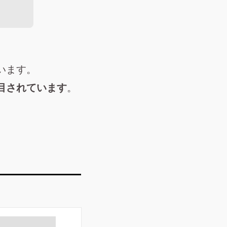
います。
目されています
。