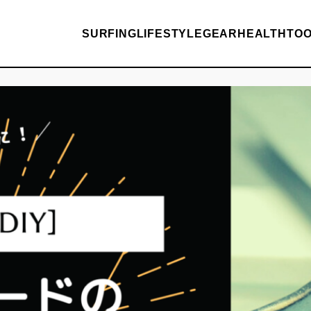
SURFING
LIFESTYLE
GEAR
HEALTH
TO