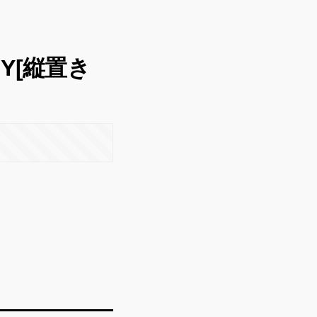
Y[縦置き