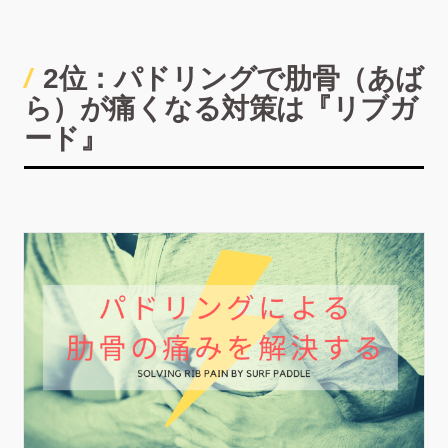
2位：パドリングで肋骨（あば
ら）が痛くなる対策は『リブガ
ード』