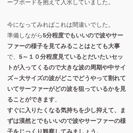
ーフボードを抱えて入水していました。
今になってみればこれは間違いでした。
準備しながら
5分程度でもいいので波やサー
ファーの様子を見てみることはとても大事
で、
5～１０分程度見ているとだいたいセッ
トが入ってくるので大きな波の周期や中サイ
ズ～大サイズの波がどこでどうやって割れて
い
て
サーファー
が
どの波を
狙っている
か
を見
る
ことが
でき
ます
。
すぐに入りたくなる気持ちを少し抑えて、ま
ずは漠然とでもいいので波やサーファーの様
子をじっくり観察してみましょう。