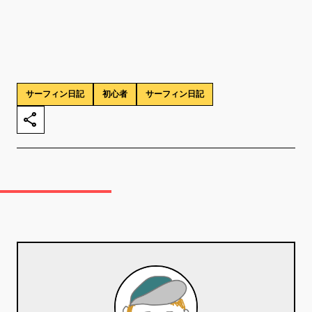
サーフィン日記
初心者
サーフィン日記
share