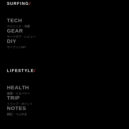
SURFING
/
TECH
テクニック・考察
GEAR
サーフギア・レビュー
DIY
サーフィンDIY
LIFESTYLE
/
HEALTH
健康・リカバリー
TRIP
トリップ・ポイント
NOTES
雑記・つぶやき