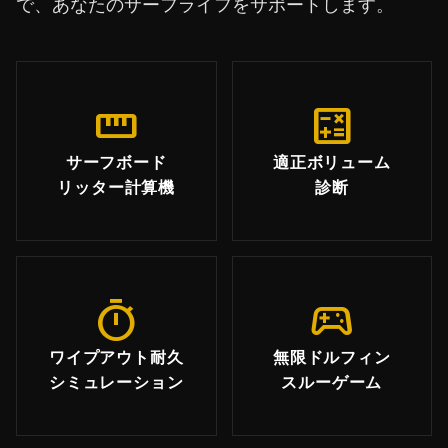
で、あなたのサーフライフをサポートします。
straighten
calculate
サーフボード
適正ボリューム
リッター計算機
診断
timer
sports_esports
ワイプアウト耐久
無限ドルフィン
シミュレーション
スルーゲーム