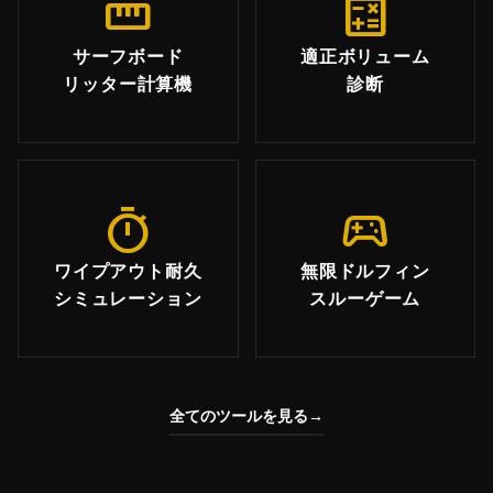
straighten
calculate
サーフボード
適正ボリューム
リッター計算機
診断
timer
sports_esports
ワイプアウト耐久
無限ドルフィン
シミュレーション
スルーゲーム
全てのツールを見る
→